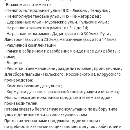
В нашем ассортименте:
- Пенополистирольные ульи ,ППС - Лысонь , Пеноулик ;
- Пенополиуретановые ульи , ППУ - Нижегородец ;
- Деревянные ульи – Муромские ульи, Тульские ульи ;
- На разное количество рамок : от 3-х до 24;
- На разные типы рамок : Дадан (высотой 300мм) , Рута ,
Ланстронг (высотой 230мм), магазинные (высотой 145мм);
- Различной комплектации;
- Рамки в собранном и разобранном виде и все для работы с
ними;
- Вощина;
- Решетки : ганемановские , разделительные , прополисные ,
для сбора пыльцы - Польского , Российского и Белорусского
производства;
- Комплектующие для ульев ;
- Кормушки для пчел – различной конфигурации и объемов;
Мы являемся региональным представителем заводов-
производителей.
Готовы оказать бесплатную консультацию по выбору типа
улья и дополнительных аксессуаров к ним.
Представленная нами продукция - удовлетворит
потребность как начинающих пчеловодов , так любителей и