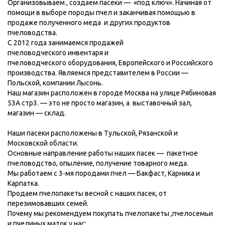
Организовываем , создаем пасеки — «под ключ». Начиная от
помощи в выборе породы пчел и заканчивая помощью в
продаже полученного меда и других продуктов
пчеловодства.
С 2012 года занимаемся продажей
пчеловодческого инвентаря и
пчеловодческого оборудования, Европейского и Российского
производства. Являемся представителем в России —
Польской, компании Лысонь.
Наш магазин расположен в городе Москва на улице Рябиновая
53А стр3. — это не просто магазин, а выставочный зал,
магазин — склад.
Наши пасеки расположены в Тульской, Рязанской и
Московской области.
Основные направление работы наших пасек — пакетное
пчеловодство, опыление, получение товарного меда.
Мы работаем с 3-мя породами пчел — Бакфаст, Карника и
Карпатка.
Продаем пчелопакеты весной с наших пасек, от
перезимовавших семей.
Почему мы рекомендуем покупать пчелопакеты ,пчелосемьи
и пчелиных маток у нас: