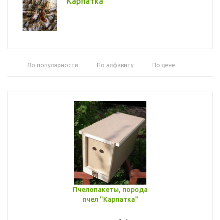
Карпатка
По популярности
По алфавиту
По цене
Пчелопакеты, порода
пчел "Карпатка"