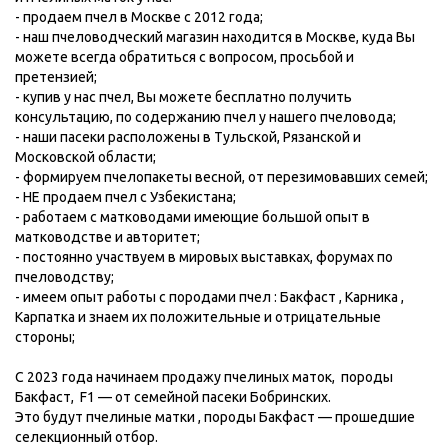
- продаем пчел в Москве с 2012 года;
- наш пчеловодческий магазин находится в Москве, куда Вы
можете всегда обратиться с вопросом, просьбой и
претензией;
- купив у нас пчел, Вы можете бесплатно получить
консультацию, по содержанию пчел у нашего пчеловода;
- наши пасеки расположены в Тульской, Рязанской и
Московской области;
- формируем пчелопакеты весной, от перезимовавших семей;
- НЕ продаем пчел с Узбекистана;
- работаем с матководами имеющие большой опыт в
матководстве и авторитет;
- постоянно участвуем в мировых выставках, форумах по
пчеловодству;
- имеем опыт работы с породами пчел : Бакфаст , Карника ,
Карпатка и знаем их положительные и отрицательные
стороны;
С 2023 года начинаем продажу пчелиных маток, породы
Бакфаст, F1 — от семейной пасеки Бобринских.
Это будут пчелиные матки , породы Бакфаст — прошедшие
селекционный отбор.