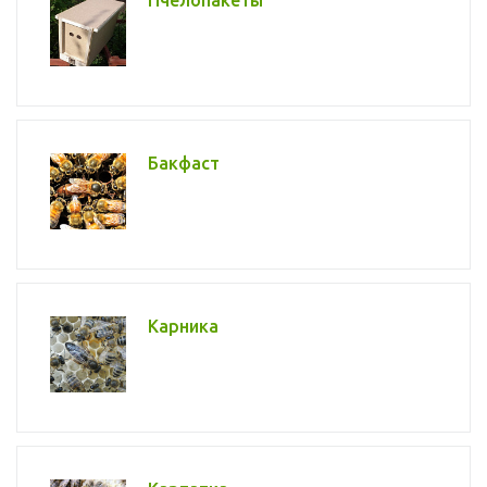
Пчелопакеты
Бакфаст
Карника