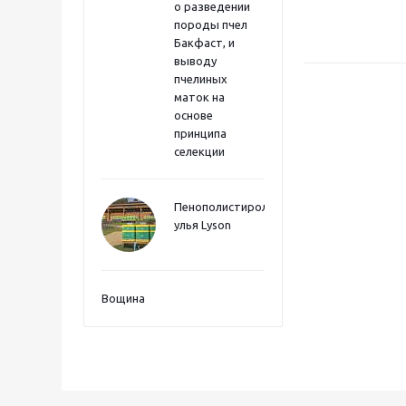
о разведении
породы пчел
Бакфаст, и
выводу
пчелиных
маток на
основе
принципа
селекции
Пенополистиролные
улья Lyson
Вощина