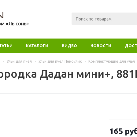
ом «Лысонь»
ТАТЬИ
КАТАЛОГИ
ВИДЕО
НОВОСТИ
ДОСТ
-
Ульи для пчел
-
Ульи для пчел Пеноулик
-
Комплектующие для улья
ородка Дадан мини+, 881
165
руб