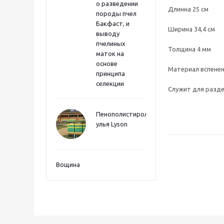
о разведении
Длинна 25 см
породы пчел
Бакфаст, и
Ширина 34,4 см
выводу
пчелиных
Толщина 4 мм
маток на
основе
Материал вспене
принципа
селекции
Служит для разде
Пенополистиролные
улья Lyson
Вощина