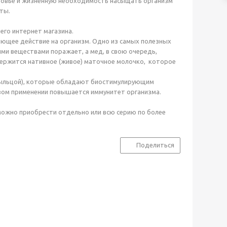
оровье и жизненную необходимость насыщать организм
ты.
его интернет магазина.
ющее действие на организм. Одно из самых полезных
ми веществами поражает, а мед, в свою очередь,
держится нативное (живое) маточное молочко, которое
 пыльцой), которые обладают биостимулирующим
овом применении повышается иммунитет организма.
 можно приобрести отдельно или всю серию по более
Поделиться