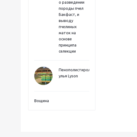
о разведении
породы пчел
Бакфаст, и
выводу
пчелиных
маток на
основе
принципа
селекции
Пенополистиролные
улья Lyson
Вощина