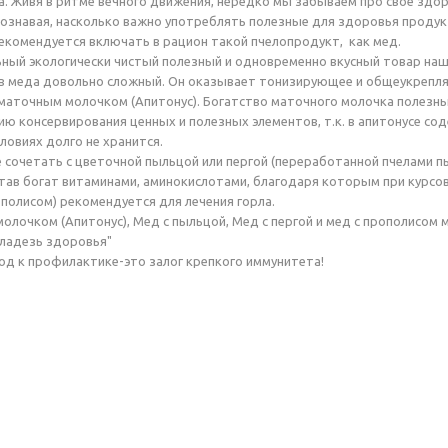
а. Живя в ритме вечного движения, нередко мы забываем про свое зд
сознавая, насколько важно употреблять полезные для здоровья продук
екомендуется включать в рацион такой пчелопродукт, как мед.
ный экологически чистый полезный и одновременно вкусный товар наш
в меда довольно сложный. Он оказывает тонизирующее и общеукрепля
 маточным молочком (Апитонус). Богатство маточного молочка полезны
ю консервирования ценных и полезных элементов, т.к. в апитонусе со
ловиях долго не хранится.
 сочетать с цветочной пыльцой или пергой (переработанной пчелами
став богат витаминами, аминокислотами, благодаря которым при курс
ополисом) рекомендуется для лечения горла.
олочком (Апитонус), Мед с пыльцой, Мед с пергой и мед с прополисом
ладезь здоровья"
д к профилактике-это залог крепкого иммунитета!