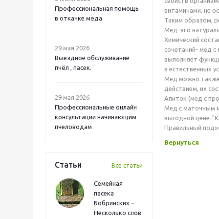
свойств организм
Профессиональная помощь
витаминами, не о
в откачке мёда
Таким образом, р
Мед-это натураль
Химический соста
29 мая 2026
сочетаний- мед с
Выездное обслуживание
выполняет функци
пчёл , пасек.
в естественных ус
Мед можно также
действием, их со
29 мая 2026
Апиток (мед с пр
Профессиональные онлайн
Мед с маточным м
консультации начинающим
выгодной цене-"К
пчеловодам
Правильный подхо
Вернуться
Статьи
Все статьи
Семейная
пасека
Бобринских –
Несколько слов