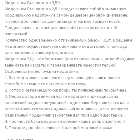
Медогонка Грановского 3ДН
Медогонка Грановского 2ДН представляет собой компактную
хордиальную медогонку в самом дешевом ценовом диапазоне.
Главное достоинство данной медогонки в ее компактности.
Предназначена для небольших любительских пасек до 10
пчелосемей.
Количество одновременно откачиваемых рамок - 3шт. Вращение
медогонки осуществляется с помощью редукторного привода
расположенного вверху медогонки.
Медогонка 3ДН не оборотная (для откачки рамок, их необходимо
вынимать из кассеты и переворачивать самостоятельно).
Особенности конструкции медогонки:
1. Бак медогонки выполнен из нержавеющей стали шовным
способом встык, что исключает протечку.
2. Ротор и сетка медогонки покрыты полимерным покрытием.
3. Опора ротора в нижней части медогонки приходится на
конический радиально-упорный подшипник. Верхняя часть вала
ротора крепится через радиальный подшипник, а так же через
радиальный подшипник закреплен вал приводной шестерни.
4. Прочность бака медогонки обеспечивают ребра жесткости.
5. Плоское дно обеспечивает большой медовый карман.