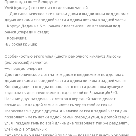
Производство — Белоруссия.
Улей (нуклеус) состоит из отдельных частей:
— Дно гигиеническое с сетчатым дном и выдвижным поддоном с
двумя летками с передней части и одним летком в задней части;
- Корпус Дадан на 6-ть рамок с пластиковыми вставками под
рамки ,спереди и сзади;
- Кормушка;
-Высокая крыша;
Особенностью этого улья (шести рамочного нуклеуса Лысонь
(Белоруссия)) является:
—в первую очередь:
Дно гигиеническое с сетчатым дном и выдвижным поддоном с
двумя летками с передней части и одним летком в задней части.
Конфигурация того дна позволяет в шести рамочном нуклеусе
содержать две пчелосемьи каждая силой по 3 рамки ,6=3+3.
Наличие двух раздельных летков в передней части делает
возможным каждой семье вылетать через свой леток не
«пересекаясь» друг с другом. А наличие летка в задней части дна
позволяет иметь летки одной семьи спереди улья, а другой сзади
улья. Разделитель по всей длине дна позволяет так же разделить
улей на 2-а отдельных.
Сетчатое дно и выдвижной поддон — позволяет иметь хорошую