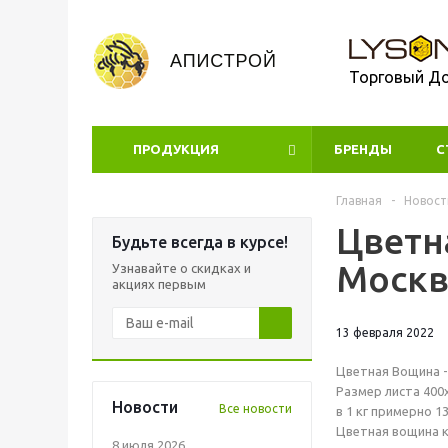
Торговый Д
ПРОДУКЦИЯ
БРЕНДЫ
УЦЕНКА
С
Главная
-
Новост
Цветн
Будьте всегда в курсе!
Москв
Узнавайте о скидках и
акциях первым
13 февраля 2022
Цветная Вощина -
Размер листа 400х
Новости
Все новости
в 1 кг примерно 1
Цветная вощина к
8 июля 2026