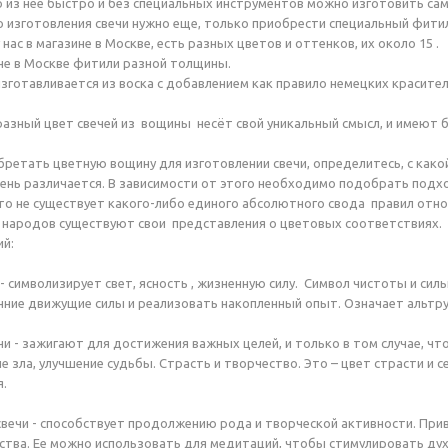
о из нее быстро и без специальных инструментов можно изготовить са
 изготовления свечи нужно еще, только приобрести специальный фитил
нас в магазине в Москве, есть разных цветов и оттенков, их около 15 .
ине в Москве фитили разной толщины.
зготавливается из воска с добавлением как правило немецких красител
разный цвет свечей из вощины несёт свой уникальный смысл, и имеют бо
ретать цветную вощину для изготовлении свечи, определитесь, с како
очень различается. В зависимости от этого необходимо подобрать под
то не существует какого-либо единого абсолютного свода правил относ
 народов существуют свои представления о цветовых соответствиях.
ий:
- символизирует свет, ясность , жизненную силу. Символ чистоты и сил
нние движущие силы и реализовать накопленный опыт. Означает альтру
чи - зажигают для достижения важных целей, и только в том случае, чт
е зла, улучшение судьбы. Страсть и творчество. Это – цвет страсти и 
я.
вечи - способствует продолжению рода и творческой активности. Привл
ства. Ее можно использовать для медитаций, чтобы стимулировать ду