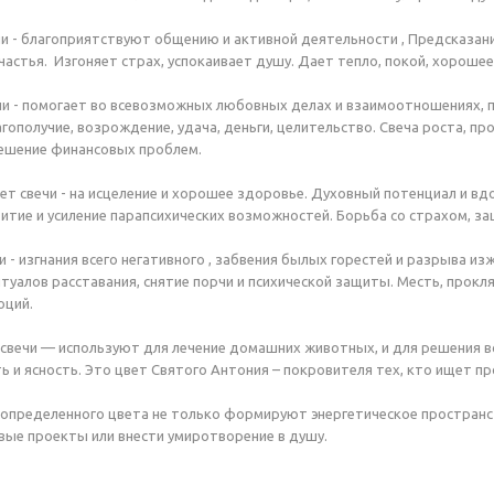
и - благоприятствуют общению и активной деятельности , Предсказания,
частья. Изгоняет страх, успокаивает душу. Дает тепло, покой, хорошее
чи - помогает во всевозможных любовных делах и взаимоотношениях, 
гополучие, возрождение, удача, деньги, целительство. Свеча роста, пр
решение финансовых проблем.
вет свечи - на исцеление и хорошее здоровье. Духовный потенциал и вдо
витие и усиление парапсихических возможностей. Борьба со страхом, за
и - изгнания всего негативного , забвения былых горестей и разрыва и
туалов расставания, снятие порчи и психической защиты. Месть, прокля
оций.
свечи — используют для лечение домашних животных, и для решения 
 и ясность. Это цвет Святого Антония – покровителя тех, кто ищет п
определенного цвета не только формируют энергетическое пространство
вые проекты или внести умиротворение в душу.