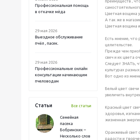
преимуществ , чт
Профессиональная помощь
самостоятельного
в откачке мёда
Цветная вощина у 
А так же в магаз
Цветная вощина и
29 мая 2026
Выездное обслуживание
Есть мнение, что 
пчёл , пасек.
целительстве.
Прежде чем приоб
свеч и их цвета 
29 мая 2026
Следует ЗНАТЬ, ч
Профессиональные онлайн
культурах разных
консультации начинающим
Вот одно из мнен
пчеловодам
Белый цвет свечи 
увеличить внутре
Статьи
Все статьи
Красный цвет све
здоровья, изгнани
Семейная
жизненная энерги
пасека
Бобринских –
Оранжевый свет с
Несколько слов
радости и творче