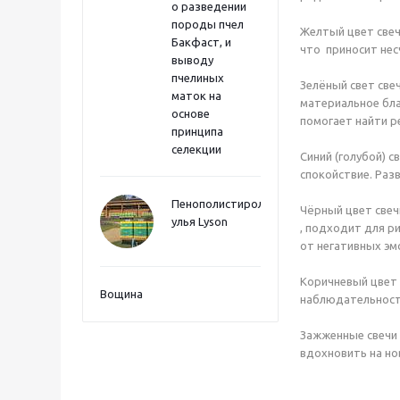
о разведении
породы пчел
Желтый цвет свеч
Бакфаст, и
что приносит нес
выводу
пчелиных
Зелёный свет све
маток на
материальное бла
основе
помогает найти 
принципа
селекции
Синий (голубой) с
спокойствие. Раз
Пенополистиролные
Чёрный цвет свеч
улья Lyson
, подходит для ри
от негативных эм
Коричневый цвет 
Вощина
наблюдательность
Зажженные свечи 
вдохновить на но