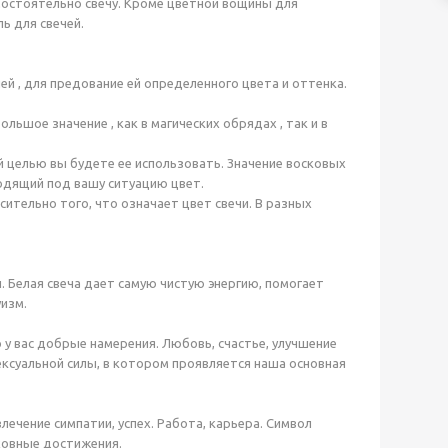
мостоятельно свечу. Кроме цветной вощины для
ь для свечей.
ей , для предование ей определенного цвета и оттенка.
льшое значение , как в магических обрядах , так и в
й целью вы будете ее использовать. Значение восковых
ходящий под вашу ситуацию цвет.
ительно того, что означает цвет свечи. В разных
ы. Белая свеча дает самую чистую энергию, помогает
изм.
о у вас добрые намерения. Любовь, счастье, улучшение
сексуальной силы, в котором проявляется наша основная
ечение симпатии, успех. Работа, карьера. Символ
ховные достижения.