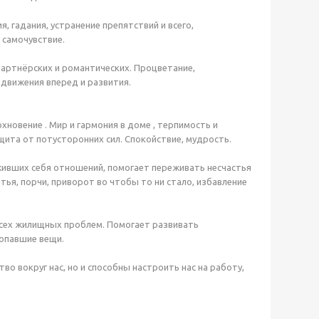
 гадания, устранение препятствий и всего,
 самочувствие.
партнёрских и романтических. Процветание,
одвижения вперед и развития.
хновение . Мир и гармония в доме , терпимость и
щита от потусторонних сил. Спокойствие, мудрость.
зживших себя отношений, помогает переживать несчастья
тья, порчи, приворот во чтобы то ни стало, избавление
всех жилищных проблем. Помогает развивать
ропавшие вещи.
 вокруг нас, но и способны настроить нас на работу,