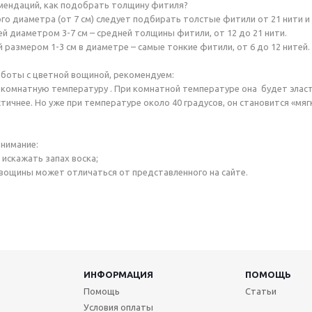
мендаций, как подобрать толщину фитиля?
го диаметра (от 7 см) следует подбирать толстые фитили от 21 нити и 
ей диаметром 3-7 см – средней толщины фитили, от 12 до 21 нити.
 размером 1-3 см в диаметре – самые тонкие фитили, от 6 до 12 нитей.
боты с цветной вощиной, рекомендуем:
 комнатную температуру . При комнатной температуре она будет эласт
стичнее. Но уже при температуре около 40 градусов, он становится «мя
нимание:
 искажать запах воска;
 вощины может отличаться от представленного на сайте.
ИНФОРМАЦИЯ
ПОМОЩЬ
Помощь
Статьи
Условия оплаты