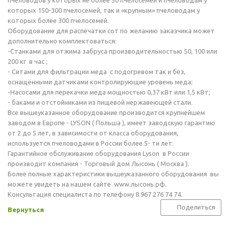
пчеловодов у которых не более 50 пчелосемей и пчеловодам у
которых 150-300 пчелосемей, так и «крупным» пчеловодам у
которых более 300 пчелосемей.
Оборудование для распечатки сот по желанию заказчика может
дополнительно комплектоваться:
-Станками для отжима забруса производительностью 50, 100 или
200 кг в час ;
- Ситами для фильтрации меда с подогревом так и без,
оснащёнными датчиками контролирующие уровень меда;
-Насосами для перекачки меда мощностью 0,37 кВт или 1,5 кВт;
- баками и отстойниками из пищевой нержавеющей стали.
Все вышеуказанное оборудование производится крупнейшем
заводом в Европе - LYSON ( Польша ), имеет заводскую гарантию
от 2 до 5 лет, в зависимости от класса оборудования,
используется пчеловодами в России более 5- ти лет.
Гарантийное обслуживание оборудования Lyson в России
производит компания - Торговый дом Лысонь ( Москва ).
Более полные характеристики вышеуказанного оборудования вы
можете увидеть на нашем сайте www.лысонь.рф.
Консультация специалиста по телефону 8 967 276 74 74.
Поделиться
Вернуться