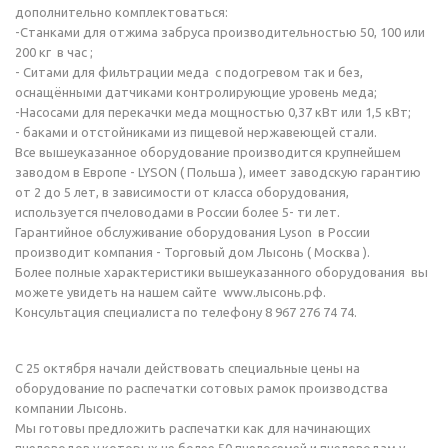
дополнительно комплектоваться:
-Станками для отжима забруса производительностью 50, 100 или
200 кг в час ;
- Ситами для фильтрации меда с подогревом так и без,
оснащёнными датчиками контролирующие уровень меда;
-Насосами для перекачки меда мощностью 0,37 кВт или 1,5 кВт;
- баками и отстойниками из пищевой нержавеющей стали.
Все вышеуказанное оборудование производится крупнейшем
заводом в Европе - LYSON ( Польша ), имеет заводскую гарантию
от 2 до 5 лет, в зависимости от класса оборудования,
используется пчеловодами в России более 5- ти лет.
Гарантийное обслуживание оборудования Lyson в России
производит компания - Торговый дом Лысонь ( Москва ).
Более полные характеристики вышеуказанного оборудования вы
можете увидеть на нашем сайте www.лысонь.рф.
Консультация специалиста по телефону 8 967 276 74 74.
С 25 октября начали действовать специальные цены на
оборудование по распечатки сотовых рамок производства
компании Лысонь.
Мы готовы предложить распечатки как для начинающих