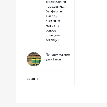
о разведении
породы пчел
Бакфаст, и
выводу
пчелиных
маток на
основе
принципа
селекции
Пенополистиролные
улья Lyson
Вощина