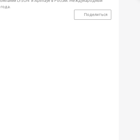
компаний LYSON и Apimaye в России. Международный
 года.
Поделиться