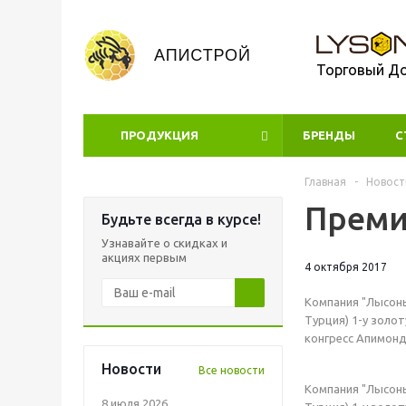
Торговый Д
ПРОДУКЦИЯ
БРЕНДЫ
УЦЕНКА
С
Главная
-
Новост
Преми
Будьте всегда в курсе!
Узнавайте о скидках и
акциях первым
4 октября 2017
Компания "Лысонь
Турция) 1-у золо
конгресс Апимонди
Новости
Все новости
Компания "Лысонь
8 июля 2026