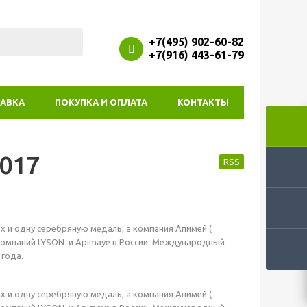
+7(495) 902-60-82
+7(916) 443-61-79
АВКА
ПОКУПКА И ОПЛАТА
КОНТАКТЫ
017
RSS
х и одну серебряную медаль, а компания Апимей (
компаний LYSON и Apimaye в России. Международный
 года.
х и одну серебряную медаль, а компания Апимей (