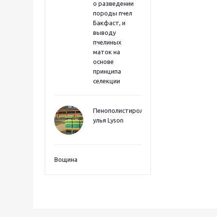
о разведении
породы пчел
Бакфаст, и
выводу
пчелиных
маток на
основе
принципа
селекции
Пенополистиролные
улья Lyson
Вощина