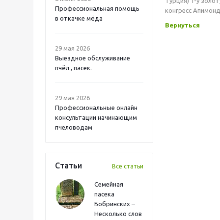
Турция) 1-у золо
Профессиональная помощь
конгресс Апимонди
в откачке мёда
Вернуться
29 мая 2026
Выездное обслуживание
пчёл , пасек.
29 мая 2026
Профессиональные онлайн
консультации начинающим
пчеловодам
Статьи
Все статьи
Семейная
пасека
Бобринских –
Несколько слов