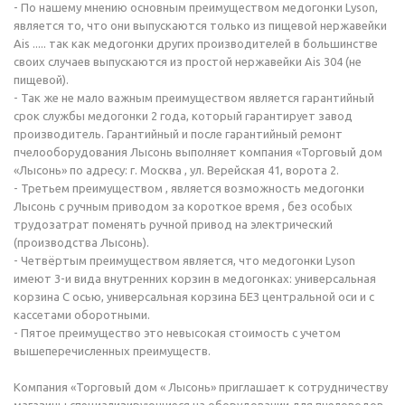
- По нашему мнению основным преимуществом медогонки Lyson,
является то, что они выпускаются только из пищевой нержавейки
Ais ..... так как медогонки других производителей в большинстве
своих случаев выпускаются из простой нержавейки Ais 304 (не
пищевой).
- Так же не мало важным преимуществом является гарантийный
срок службы медогонки 2 года, который гарантирует завод
производитель. Гарантийный и после гарантийный ремонт
пчелооборудования Лысонь выполняет компания «Торговый дом
«Лысонь» по адресу: г. Москва , ул. Верейская 41, ворота 2.
- Третьем преимуществом , является возможность медогонки
Лысонь с ручным приводом за короткое время , без особых
трудозатрат поменять ручной привод на электрический
(производства Лысонь).
- Четвёртым преимуществом является, что медогонки Lyson
имеют 3-и вида внутренних корзин в медогонках: универсальная
корзина С осью, универсальная корзина БЕЗ центральной оси и с
кассетами оборотными.
- Пятое преимущество это невысокая стоимость с учетом
вышеперечисленных преимуществ.
Компания «Торговый дом « Лысонь» приглашает к сотрудничеству