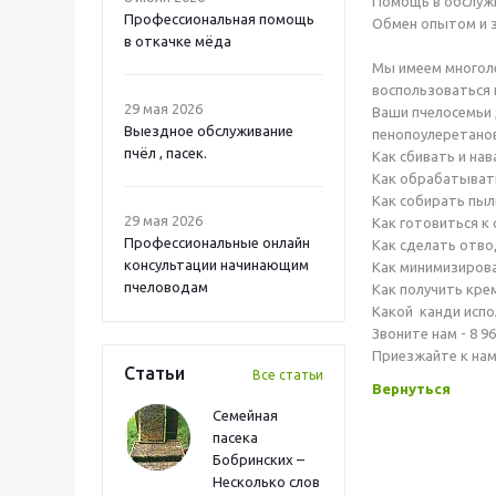
Помощь в обслуж
Профессиональная помощь
Обмен опытом и з
в откачке мёда
Мы имеем многол
воспользоваться 
29 мая 2026
Ваши пчелосемьи 
Выездное обслуживание
пенопоулеретанов
пчёл , пасек.
Как сбивать и на
Как обрабатывать
Как собирать пыль
29 мая 2026
Как готовиться к 
Профессиональные онлайн
Как сделать отво
консультации начинающим
Как минимизирова
пчеловодам
Как получить кре
Какой канди испо
Звоните нам - 8 96
Приезжайте к нам
Статьи
Все статьи
Вернуться
Семейная
пасека
Бобринских –
Несколько слов