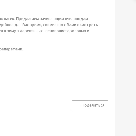
х пасек. Предлагаем начинающим пчеловодам
 удобное для Вас время, совместно с Вами осмотреть
ел в зиму в деревянных , пенополистероловых и
репаратами.
Поделиться