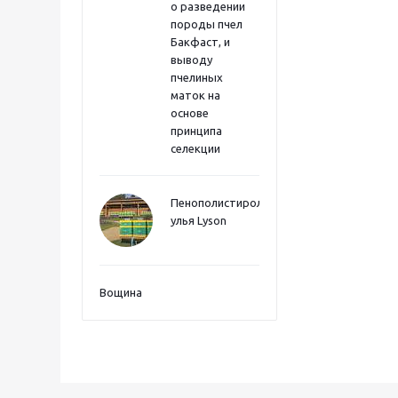
о разведении
породы пчел
Бакфаст, и
выводу
пчелиных
маток на
основе
принципа
селекции
Пенополистиролные
улья Lyson
Вощина