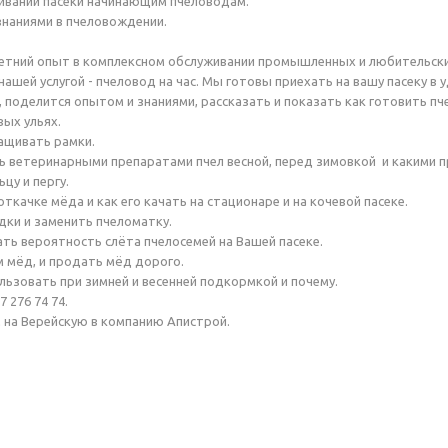
ивании пасеки начинающим пчеловодам.
наниями в пчеловождении.
етний опыт в комплексном обслуживании промышленных и любительски
нашей услугой - пчеловод на час. Мы готовы приехать на вашу пасеку в
, поделится опытом и знаниями, рассказать и показать как готовить пч
ых ульях.
ващивать рамки.
 ветеринарными препаратами пчел весной, перед зимовкой и какими п
цу и пергу.
откачке мёда и как его качать на стационаре и на кочевой пасеке.
дки и заменить пчеломатку.
ть вероятность слёта пчелосемей на Вашей пасеке.
м мёд, и продать мёд дорого.
льзовать при зимней и весенней подкормкой и почему.
7 276 74 74.
 на Верейскую в компанию Апистрой.