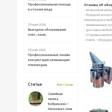
Профессиональная помощь
Отзывы об обор
в откачке мёда
- не высокая цена
- большой ассорт
пчеловодов и люб
29 мая 2026
- минимальные ср
Выездное обслуживание
- доставка любой
пчёл , пасек.
- отправка мелко
- пчело - оборудо
29 мая 2026
Профессиональные онлайн
консультации начинающим
пчеловодам
Статьи
Все статьи
Семейная
пасека
Бобринских –
Несколько слов