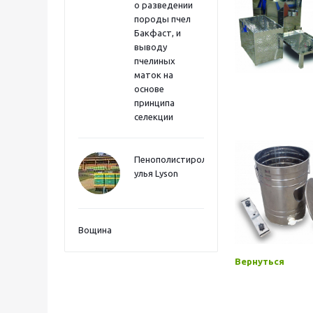
о разведении
породы пчел
Бакфаст, и
выводу
пчелиных
маток на
основе
принципа
селекции
Пенополистиролные
улья Lyson
Вощина
Вернуться