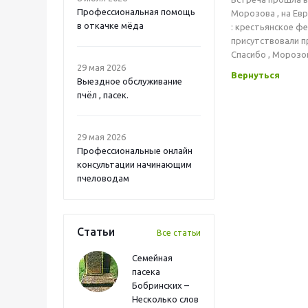
Профессиональная помощь
Морозова , на Ев
в откачке мёда
: крестьянское фе
присутствовали 
Спасибо , Морозо
29 мая 2026
Вернуться
Выездное обслуживание
пчёл , пасек.
29 мая 2026
Профессиональные онлайн
консультации начинающим
пчеловодам
Статьи
Все статьи
Семейная
пасека
Бобринских –
Несколько слов