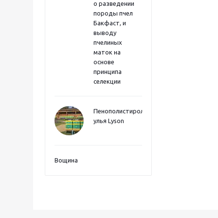
о разведении
породы пчел
Бакфаст, и
выводу
пчелиных
маток на
основе
принципа
селекции
Пенополистиролные
улья Lyson
Вощина