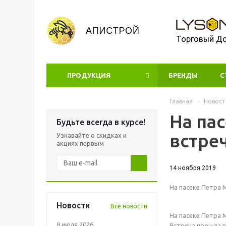
Торговый Д
ПРОДУКЦИЯ
БРЕНДЫ
УЦЕНКА
С
Главная
-
Новост
На па
Будьте всегда в курсе!
встре
Узнавайте о скидках и
акциях первым
14 ноября 2019
На пасеке Петра 
Новости
Все новости
На пасеке Петра 
8 июля 2026
Встреча прошла в