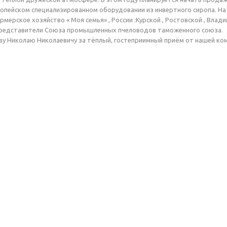
ропейском специализированном оборудовании из инвертного сиропа. Н
рмерское хозяйство « Моя семья» , России :Курской , Ростовской , Влад
представители Союза промышленных пчеловодов таможенного союза.
ву Николаю Николаевичу за тёплый, гостеприимный приём от нашей к