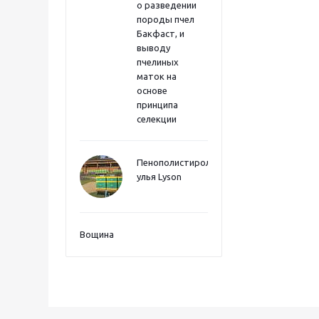
о разведении
породы пчел
Бакфаст, и
выводу
пчелиных
маток на
основе
принципа
селекции
Пенополистиролные
улья Lyson
Вощина