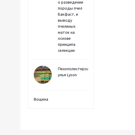
о разведении
породы пчел
Бакфаст, и
выводу
пчелиных
маток на
основе
принципа
селекции
Пенополистиролные
улья Lyson
Вощина