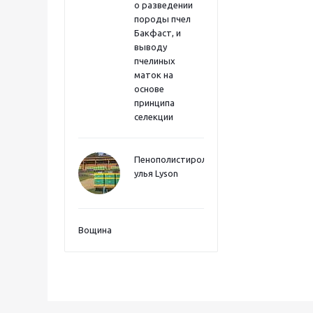
о разведении
породы пчел
Бакфаст, и
выводу
пчелиных
маток на
основе
принципа
селекции
Пенополистиролные
улья Lyson
Вощина