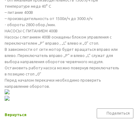
- оптимальная производительность 1500 л/ч при
температуре меда 40° C
– питание 400В
– производительность от 1500л/ч до 3000 л/ч
- обороты 2800 обор./мин.
НАСОСЫ С ПИТАНИЕМ 400В
Насосы с питанием 400В оснащены блоком управления с
переключателем „P” вправо , „L” влево и „0” стоп.
В зависимости от сети мотор будет вращаться вправо или
влево. Переключатель вправо „P” и влево „L” служат для
выбора направления оборотов червячного модуля.
Остановить работу насоса можно повернув переключатель
в позицию стоп „0”
Перед началом перекачки необходимо проверить
направление оборотов.
Поделиться
Вернуться