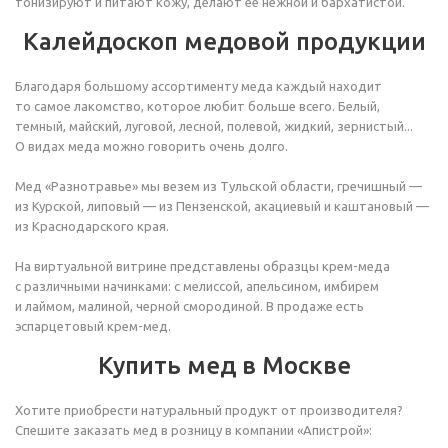
тонизируют и питают кожу, делают ее нежной и бархатистой.
Калейдоскоп медовой продукции
Благодаря большому ассортименту меда каждый находит
то самое лакомство, которое любит больше всего. Белый,
темный, майский, луговой, лесной, полевой, жидкий, зернистый...
О видах меда можно говорить очень долго.
Мед «Разнотравье» мы везем из Тульской области, гречишный —
из Курской, липовый — из Пензенской, акациевый и каштановый —
из Краснодарского края.
На виртуальной витрине представлены образцы крем-меда
с различными начинками: с мелиссой, апельсином, имбирем
и лаймом, малиной, черной смородиной. В продаже есть
эспарцетовый крем-мед.
Купить мед в Москве
Хотите приобрести натуральный продукт от производителя?
Спешите заказать мед в розницу в компании «Апистрой»: