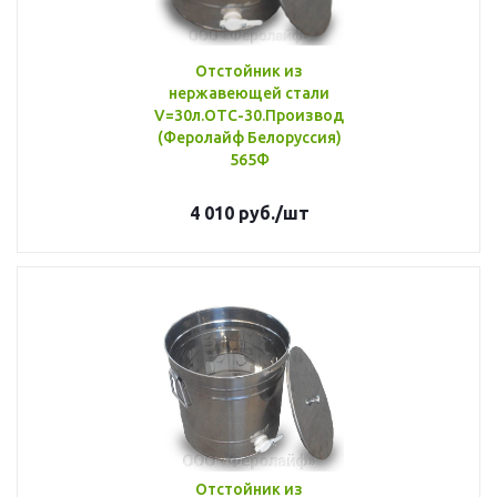
Отстойник из
нержавеющей стали
V=30л.ОТС-30.Производитель
(Феролайф Белоруссия)
565Ф
4 010
руб.
/шт
Отстойник из