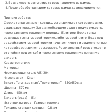
3. Возможность вытапливать воск напрямую из рамок.
4. После обработки паром сотовые рамки дезинфицируются.
Принцип работы:
С воскотопки снимают крышку, устанавливают сотовые рамки,
закрывают крышку. Затем необходимо залить воду в емкость,
через заливную горловину, порядка 15 литров. Воскотопка
размещается на газовой горелке, либо газовой плите. Вода под
воздействием газовой горелки начинает кипеть и выделяется пар,
который расплавляет воскосырье. Расплавленный воск стекает в
отстойник под сеткой и через сливную горловину в приемную
емкость.
Характеристики:
Материал
Нержавеющая сталь AISI 304
Число рамок 12 шт
Высота “стандартная”/”полуторная” 550/650 мм
Ширина 570 мм
Длина 650 мм
Емкость (вода) 15 л
Источник нагрева Газовая горелка
Толщина стенки и крышки 0,8 мм