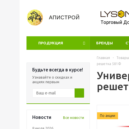
Торговый Д
ПРОДУКЦИЯ
БРЕНДЫ
УЦЕНКА
С
Главная
-
Товары
решетка 581Ф
Будьте всегда в курсе!
Униве
Узнавайте о скидках и
акциях первым
решет
По акции
Новости
Все новости
8 июля 2026