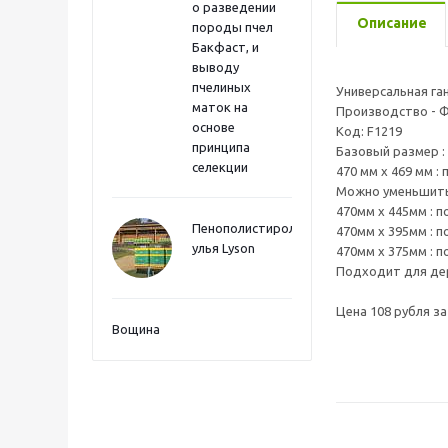
о разведении
Описание
породы пчел
Бакфаст, и
выводу
пчелиных
Универсальная га
маток на
Производство - Ф
основе
Код: F1219
принципа
Базовый размер :
селекции
470 мм x 469 мм :
Можно уменьшить
470мм х 445мм : 
Пенополистиролные
470мм х 395мм : 
улья Lyson
470мм x 375мм : 
Подходит для дер
Цена 108 рубля за
Вощина