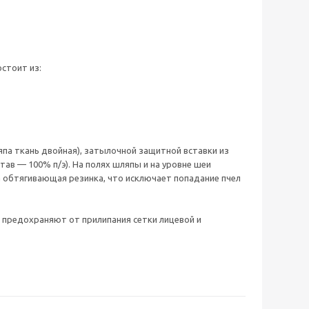
стоит из:
япа ткань двойная), затылочной защитной вставки из
став — 100% п/э). На полях шляпы и на уровне шеи
а обтягивающая резинка, что исключает попадание пчел
и предохраняют от прилипания сетки лицевой и