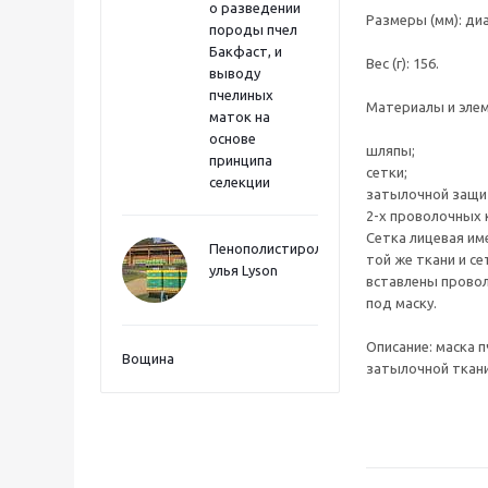
о разведении
Размеры (мм): ди
породы пчел
Бакфаст, и
Вес (г): 156.
выводу
пчелиных
Материалы и элем
маток на
основе
шляпы;
принципа
сетки;
селекции
затылочной защит
2-х проволочных
Сетка лицевая им
Пенополистиролные
той же ткани и се
улья Lyson
вставлены провол
под маску.
Описание: маска 
Вощина
затылочной ткани