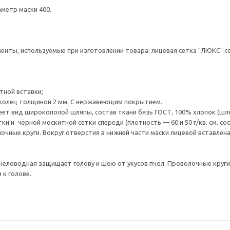
аметр маски 400.
енты, используемые при изготовлении товара: лицевая сетка "ЛЮКС" со
ной вставки;
 колец толщиной 2 мм. С нержавеющим покрытием.
еет вид широкополой шляпы, состав ткани бязь ГОСТ, 100% хлопок (шл
тки и чёрной москитной сетки спереди (плотность — 60 и 50 г/кв. см, со
очные круги. Вокруг отверстия в нижней части маски лицевой вставлен
пчеловодная защищает голову и шею от укусов пчёл. Проволочные круг
 к голове.