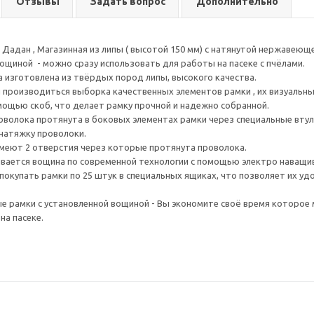
Отзывы
Задать вопрос
Дополнительно
2 Дадан , Магазинная из липы ( высотой 150 мм) с натянутой нержавеющ
вощиной - можно сразу использовать для работы на пасеке с пчёлами.
 изготовлена из твёрдых пород липы, высокого качества.
 производиться выборка качественных элементов рамки , их визуальн
мощью скоб, что делает рамку прочной и надежно собранной.
олока протянута в боковых элементах рамки через специальные втул
 натяжку проволоки.
меют 2 отверстия через которые протянута проволока.
ивается вощина по современной технологии с помощью электро наващив
окупать рамки по 25 штук в специальных ящиках, что позволяет их у
е рамки с установленной вощиной - Вы экономите своё время которое
на пасеке.