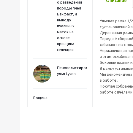
Описание
о разведении
породы пчел
Бакфаст, и
выводу
Ульевая рамка 1/
пчелиных
с установленной 
маток на
Деревянная рамка
основе
Перед её сборкой
принципа
«сбиваются» с по
селекции
Нержавеющая пров
и этим ослабевая
Боковые планки и
Пенополистиролные
В рамку устанавл
улья Lyson
Мы рекомендуем п
в работе .
Покупая собранны
работе с пчёлами 
Вощина