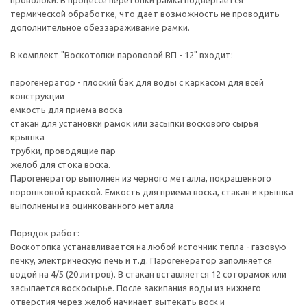
проволоки. В процессе перетопки рамка подвергается
термической обработке, что дает возможность не проводить
дополнительное обеззараживание рамки.
В комплект "Воскотопки парововой ВП - 12" входит:
парогенератор - плоский бак для воды с каркасом для всей
конструкции
емкость для приема воска
стакан для установки рамок или засыпки воскового сырья
крышка
трубки, проводящие пар
желоб для стока воска.
Парогенератор выполнен из черного металла, покрашенного
порошковой краской. Емкость для приема воска, стакан и крышка
выполнены из оцинкованного металла
Порядок работ:
Воскотопка устанавливается на любой источник тепла - газовую
печку, электрическую печь и т.д. Парогенератор заполняется
водой на 4/5 (20 литров). В стакан вставляется 12 соторамок или
засыпается воскосырье. После закипания воды из нижнего
отверстия через желоб начинает вытекать воск и