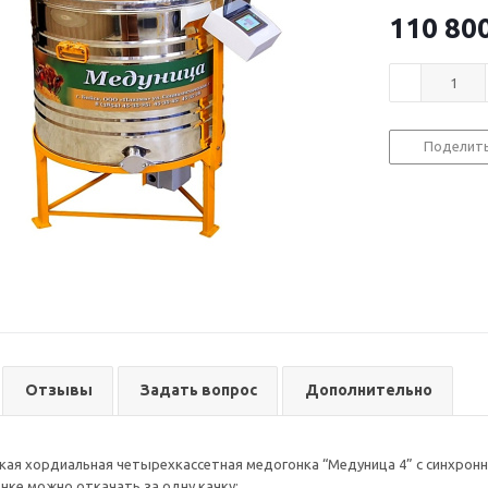
110 80
Поделит
Отзывы
Задать вопрос
Дополнительно
ая хордиальная четырехкассетная медогонка “Медуница 4” с синхрон
нке можно откачать за одну качку: