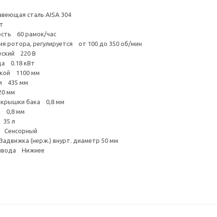
еющая сталь AISA 304
т
сть 60 рамок/час
я ротора, регулируется от 100 до 350 об/мин
еский 220 В
а 0.18 кВт
вкой 1100 мм
и 435 мм
20 мм
 крышки бака 0,8 мм
а 0,8 мм
 35 л
я Сенсорный
адвижка (нерж.) внурт. диаметр 50 мм
ривода Нижнее