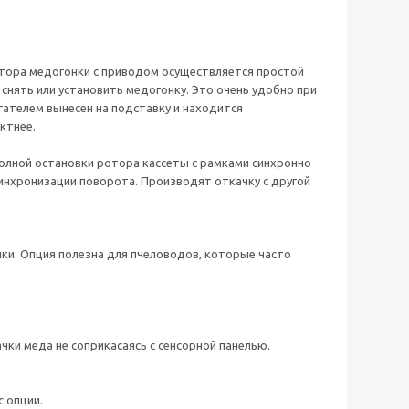
отора медогонки с приводом осуществляется простой
снять или установить медогонку. Это очень удобно при
гателем вынесен на подставку и находится
ктнее.
полной остановки ротора кассеты с рамками синхронно
инхронизации поворота. Производят откачку с другой
нки. Опция полезна для пчеловодов, которые часто
ки меда не соприкасаясь с сенсорной панелью.
 опции.