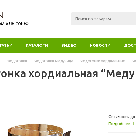
ом «Лысонь»
ТАТЬИ
КАТАЛОГИ
ВИДЕО
НОВОСТИ
ДОСТ
-
Медогонки
-
Медогонки Медуница
-
Медогонки хордиальные
-
Ме
онка хордиальная “Медун
Стоимость дос
Подробнее