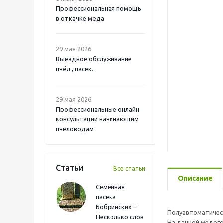
Профессиональная помощь
в откачке мёда
29 мая 2026
Выездное обслуживание
пчёл , пасек.
29 мая 2026
Профессиональные онлайн
консультации начинающим
пчеловодам
Статьи
Все статьи
Описание
Семейная
пасека
Бобринских –
Полуавтоматическ
Несколько слов
На данной медого