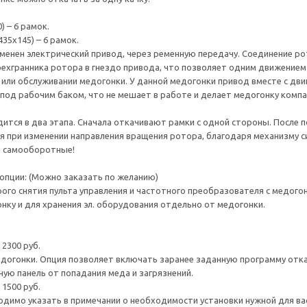
) – 6 рамок.
435х145) – 6 рамок.
менен электрический привод, через ременную передачу. Соединение р
ехгранника ротора в гнездо привода, что позволяет одним движением 
или обслуживании медогонки. У данной медогонки привод вместе с дви
под рабочим баком, что не мешает в работе и делает медогонку компа
ится в два этапа. Сначала откачивают рамки с одной стороны. После 
 при изменении направления вращения ротора, благодаря механизму с
ы самооборотные!
опции: (Можно заказать по желанию)
ого снятия пульта управления и частотного преобразователя с медого
нку и для хранения эл. оборудования отдельно от медогонки.
2300 руб.
едогонки. Опция позволяет включать заранее заданную программу откач
ую панель от попадания меда и загрязнений.
1500 руб.
одимо указать в примечании о необходимости установки нужной для вас