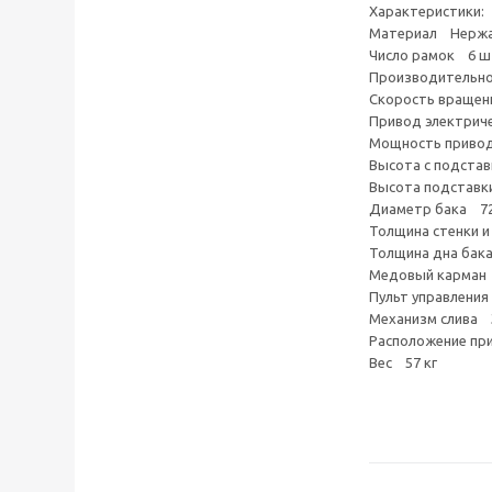
Характеристики:
Материал Нержав
Число рамок 6 ш
Производительно
Скорость вращени
Привод электрич
Мощность привод
Высота с подста
Высота подставк
Диаметр бака 7
Толщина стенки и
Толщина дна бак
Медовый карман
Пульт управлени
Механизм слива З
Расположение п
Вес 57 кг