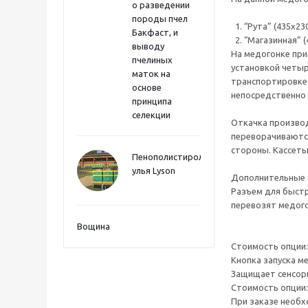
о разведении
породы пчел
1. “Рута” (435х230
Бакфаст, и
2. “Магазинная” (
выводу
На медогонке при
пчелиных
установкой четыр
маток на
транспортировке 
основе
непосредственно 
принципа
селекции
Откачка производ
переворачиваются
стороны. Кассет
Пенополистиролные
улья Lyson
Дополнительные 
Разъем для быстр
перевозят медого
Вощина
Стоимость опции: 
Кнопка запуска м
Защищает сенсорн
Стоимость опции: 
При заказе необх