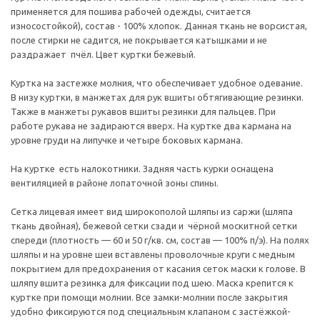
применяется для пошива рабочей одежды, считается
износостойкой), состав - 100% хлопок. Данная ткань не ворсистая,
после стирки не садится, не покрывается катышками и не
раздражает пчёл. Цвет куртки бежевый.
Куртка на застежке молния, что обеспечивает удобное одевание.
В низу куртки, в манжетах для рук вшиты обтягивающие резинки.
Также в манжеты рукавов вшиты резинки для пальцев. При
работе рукава не задираются вверх. На куртке два кармана на
уровне груди на липучке и четыре боковых кармана.
На куртке есть налокотники. Задняя часть курки оснащена
вентиляцией в районе лопаточной зоны спины.
Сетка лицевая имеет вид широкополой шляпы из саржи (шляпа
ткань двойная), бежевой сетки сзади и чёрной москитной сетки
спереди (плотность — 60 и 50 г/кв. см, состав — 100% п/э). На полях
шляпы и на уровне шеи вставлены проволочные круги с медным
покрытием для предохранения от касания сеток маски к голове. В
шляпу вшита резинка для фиксации под шею. Маска крепится к
куртке при помощи молнии. Все замки-молнии после закрытия
удобно фиксируются под специальным клапаном с застёжкой-