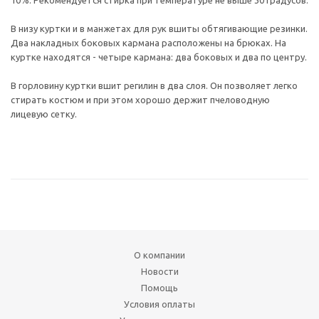
10%. Рекомендуется стирка при температуре не выше 30 градусов.
В низу куртки и в манжетах для рук вшиты обтягивающие резинки.
Два накладных боковых кармана расположены на брюках. На
куртке находятся - четыре кармана: два боковых и два по центру.
В горловину куртки вшит регилин в два слоя. Он позволяет легко
стирать костюм и при этом хорошо держит пчеловодную
лицевую сетку.
О компании
Новости
Помощь
Условия оплаты