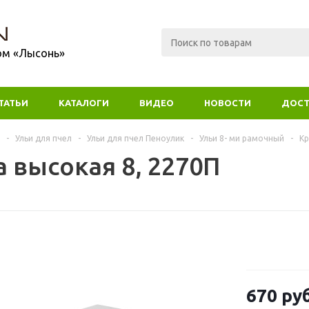
ом «Лысонь»
ТАТЬИ
КАТАЛОГИ
ВИДЕО
НОВОСТИ
ДОСТ
-
Ульи для пчел
-
Ульи для пчел Пеноулик
-
Ульи 8- ми рамочный
-
Кр
 высокая 8, 2270П
670
руб