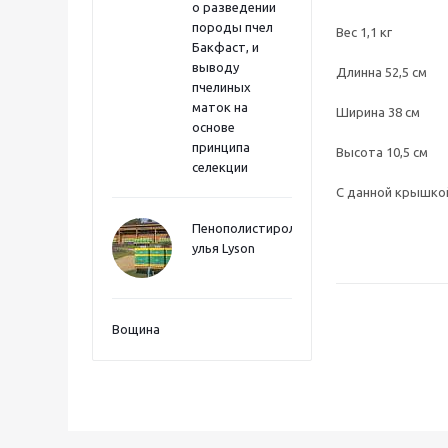
о разведении
породы пчел
Вес 1,1 кг
Бакфаст, и
выводу
Длинна 52,5 см
пчелиных
маток на
Ширина 38 см
основе
принципа
Высота 10,5 см
селекции
С данной крышкой
Пенополистиролные
улья Lyson
Вощина