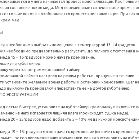
успокаивается и у него начинается процесс кристаллизации. Как тольк
ывая состояние покоя меда. Мед перемешивается некоторое время, посл
в состояние покоя и возобновляется процесс кристаллизации. При так
 крем-мед.
ТЫ
еда необходимо выбрать помещение с температурой 13–14 градусов.
ия необходимо предварительно распустить до полного отсутствия в не
меда 15 – 16 градусов можно начать кремование.
валку на куботейнер.
алку через запрограммированный таймер.
ремовалкой таймер настроен на режим работы: вращение в течении - 15
и установите желаемое время работы и остановки кремовалки. Шаг на
адо выключить кремовалку и переставить ее на другой куботейнер.
ПО ЭКСПЛУАТАЦИИ
ед остыл быстрее, установите на куботейнер кремовалку и включите 
еменно из него испаряется лишняя влага (происходит сушка меда).
меда 20 – 25градусов надо добавить 5 – 10% меда нужной консистенции
меда 15 – 16 градусов можно начать кремование (включить кремовалк
помыть ротор перемешивания кремовалки, ее надо установить на кубот