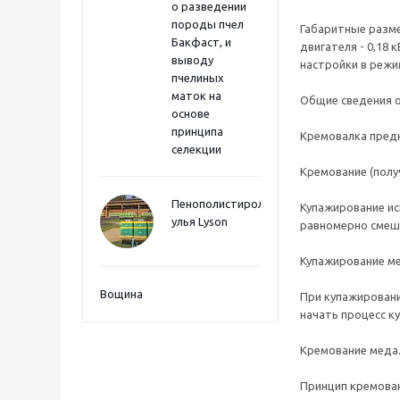
о разведении
породы пчел
Габаритные разме
Бакфаст, и
двигателя - 0,18
выводу
настройки в режим
пчелиных
маток на
Общие сведения 
основе
принципа
Кремовалка предн
селекции
Кремование (полу
Пенополистиролные
Купажирование ис
улья Lyson
равномерно смеши
Купажирование ме
Вощина
При купажировани
начать процесс к
Кремование меда
Принцип кремован