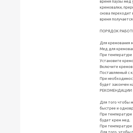
время паузы мед 
кремовалки, прер
снова переходит 
время получается
ПОРЯДОК РАБО
Для кремования м
Мед для кремован
При температуре 
Установите кремо
Включите кремов
Поставляемый с к
При необходимост
будет закончен н
РЕКОМЕНДАЦИИ 
Для того чтобы м
быстрее и одновр
При температуре 
будет крем мед.
При температуре 
Для того, чтобы 