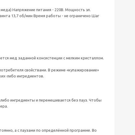
 меда) Напряжение питания - 220В. Мощность эл.
винта 13,7 об/мин Время работы - не ограничено Шаг
ается мед заданной консистенции с мелким кристаллом.
 потребителя свойствами. В режиме «купажирование»
ких-либо ингредиентов.
-либо ингредиенты и перемешивается без пауз. Чтобы
мера.
оянно, а с паузами по определённой программе. Во