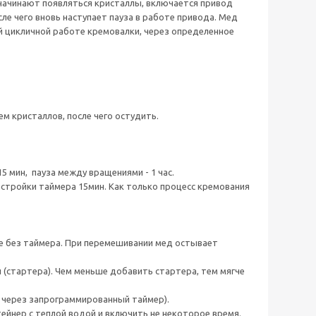
о начинают появляться кристаллы, включается привод
е чего вновь наступает пауза в работе привода. Мед
ой цикличной работе кремовалки, через определенное
м кристаллов, после чего остудить.
 мин, пауза между вращениями - 1 час.
стройки таймера 15мин. Как только процесс кремования
ее без таймера. При перемешивании мед остывает
 (стартера). Чем меньше добавить стартера, тем мягче
у через запрограммированный таймер).
ейнер с теплой водой и включить не некоторое время.