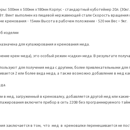
ры: 500мм х 500мм х180мм Корпус - стандартный куботейнер 20л. (30кг.
 кВт. Винт выполнен из пищевой нержавеющей стали Скорость вращения 
е кремования - 15мин Высота в рабочем положении - 520 мм Вес – 9кг.
об изделии
азначена для купажирования и кремования меда.
чение крем-меда), это особый режим «садки» меда. В результате получ
пользуют для получения меда с другими, более привлекательными для
вается 2 или более вида меда, а также возможно добавление в мед ка
да.
и в мед, загруженный в кремовалку, добавляется другой мед или какие
упажирования включите прибор в сеть 220В без программируемого тай
.
ия заключается в том, что мед в кремовалке перемешивается не пост