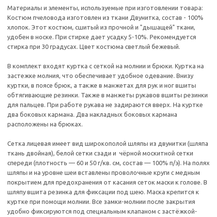
Материалы и элементы, используемые при изготовлении товара:
Костюм пчеловода изготовлен из ткани Двунитка, состав - 100%
хлопок. Этот костюм, сшитый из прочной и "дышащей" ткани,
удобен в носке. При стирке дает усадку 5-10%. Рекомендуется
стирка при 30 градусах. Цвет костюма светлый бежевый.
В комплект входят куртка с сеткой на молнии и брюки. Куртка на
застежке молния, что обеспечивает удобное одевание. Внизу
куртки, в поясе брюк, а также в манжетах для рук и ног вшиты
обтягивающие резинки. Также в манжеты рукавов вшиты резинки
для пальцев. При работе рукава не задираются вверх. На куртке
два боковых кармана. Два накладных боковых кармана
расположены на брюках.
Сетка лицевая имеет вид широкополой шляпы из двунитки (шляпа
ткань двойная), белой сетки сзади и чёрной москитной сетки
спереди (плотность — 60 и 50 г/кв. см, состав — 100% п/э). На полях
шляпы и на уровне шеи вставлены проволочные круги с медным
покрытием для предохранения от касания сеток маски к голове. В
шляпу вшита резинка для фиксации под шею. Маска крепится к
куртке при помощи молнии. Все замки-молнии после закрытия
удобно фиксируются под специальным клапаном с застёжкой-