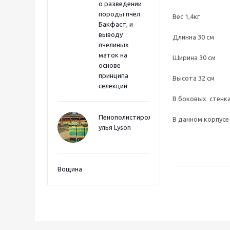
о разведении
породы пчел
Вес 1,4кг
Бакфаст, и
выводу
Длинна 30 см
пчелиных
маток на
Ширина 30 см
основе
принципа
Высота 32 см
селекции
В боковых стенка
Пенополистиролные
В данном корпусе
улья Lyson
Вощина