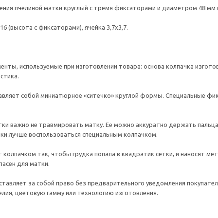
ения пчелиной матки круглый с тремя фиксаторами и диаметром 48 мм
16 (высота с фиксаторами), ячейка 3,7х3,7.
енты, используемые при изготовлении товара: основа колпачка изготовл
стика.
авляет собой миниатюрное «ситечко» круглой формы. Специальные фик
тки важно не травмировать матку. Ее можно аккуратно держать пальца
ки лучше воспользоваться специальным колпачком.
 колпачком так, чтобы грудка попала в квадратик сетки, и наносят ме
пасен для матки.
тавляет за собой право без предварительного уведомления покупател
лия, цветовую гамму или технологию изготовления.