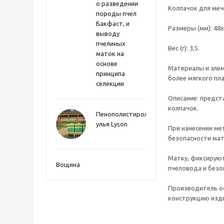
о разведении
Колпачок для меч
породы пчел
Бакфаст, и
Размеры (мм): 48х
выводу
пчелиных
Вес (г): 3,5.
маток на
основе
Материалы и элем
принципа
более мягкого пла
селекции
Описание: предст
колпачок.
Пенополистиролные
улья Lyson
При нанесении ме
безопасности мат
Матку, фиксируют
Вощина
пчеловода и безо
Производитель ос
конструкцию изде