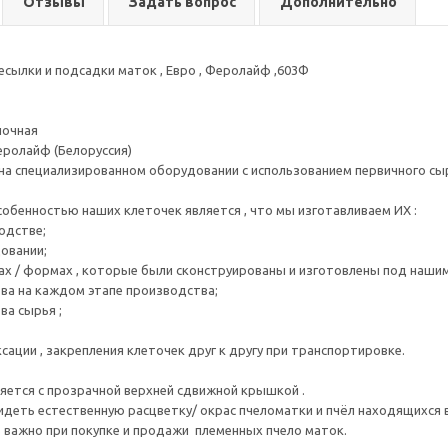
Отзывы
Задать вопрос
Дополнительно
есылки и подсадки маток , Евро , Феролайф ,603Ф
лочная
ролайф (Белоруссия)
на специализированном оборудовании с использованием первичного сыр
обенностью наших клеточек является , что мы изготавливаем ИХ :
одстве;
довании;
цах / формах , которые были сконструированы и изготовлены под наши
тва на каждом этапе производства;
ва сырья ;
ации , закрепления клеточек друг к другу при транспортировке.
яется с прозрачной верхней сдвижной крышкой .
идеть естественную расцветку/ окрас пчеломатки и пчёл находящихся 
 важно при покупке и продажи племенных пчело маток.