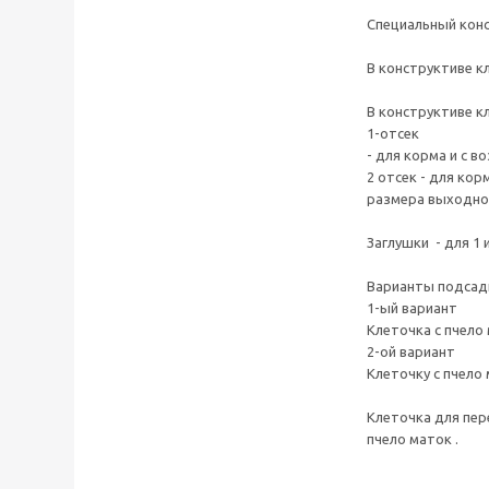
Специальный кон
В конструктиве к
В конструктиве к
1-отсек
- для корма и с 
2 отсек - для кор
размера выходно
Заглушки - для 1
Варианты подсадк
1-ый вариант
Клеточка с пчело
2-ой вариант
Клеточку с пчело
Клеточка для пер
пчело маток .