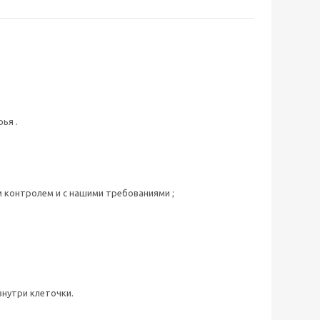
ья .
м контролем и с нашими требованиями ;
внутри клеточки.