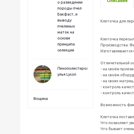
Описание
о разведении
породы пчел
Бакфаст, и
выводу
Клеточка для пер
пчелиных
маток на
основе
Клеточка пересы
принципа
Производства: Фе
селекции
Изготавливается 
Отличительной ос
Пенополистиролные
- на своём произв
улья Lyson
- на своём обору
- на своих матри
- контроль качес
- контроль качест
Вощина
Возможность фикс
Клеточка поставл
Что позволяет ув
Что бывает очень