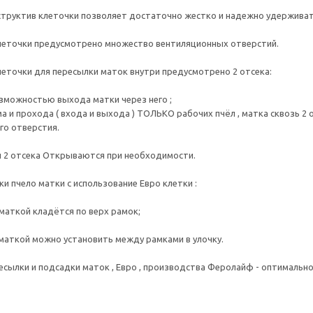
структив клеточки позволяет достаточно жестко и надежно удержива
леточки предусмотрено множество вентиляционных отверстий.
леточки для пересылки маток внутри предусмотрено 2 отсека:
возможностью выхода матки через него ;
ма и прохода ( входа и выхода ) ТОЛЬКО рабочих пчёл , матка сквозь 2
го отверстия.
 и 2 отсека Открываются при необходимости.
и пчело матки с использование Евро клетки :
 маткой кладётся по верх рамок;
 маткой можно установить между рамками в улочку.
есылки и подсадки маток , Евро , производства Феролайф - оптимальн