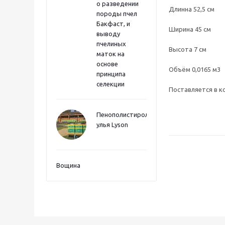
о разведении
Длинна 52,5 см
породы пчел
Бакфаст, и
Ширина 45 см
выводу
пчелиных
Высота 7 см
маток на
основе
Объём 0,0165 м3
принципа
селекции
Поставляется в к
Пенополистиролные
улья Lyson
Вощина