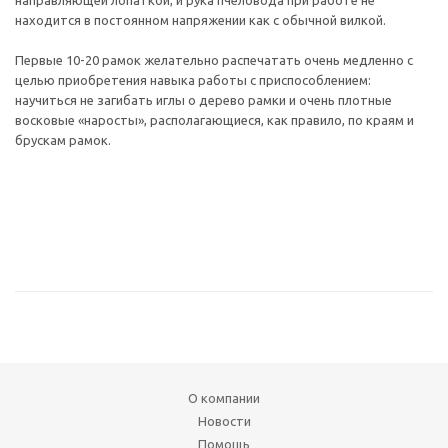
направляющей лопаткой, и рука пчеловода при работе не
находится в постоянном напряжении как с обычной вилкой.
Первые 10-20 рамок желательно распечатать очень медленно с
целью приобретения навыка работы с приспособлением:
научиться не загибать иглы о дерево рамки и очень плотные
восковые «наросты», располагающиеся, как правило, по краям и
брускам рамок.
О компании
Новости
Помощь