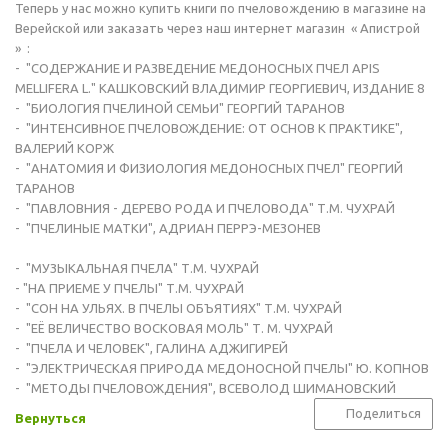
Теперь у нас можно купить книги по пчеловождению в магазине на
Верейской или заказать через наш интернет магазин « Апистрой
» :
- "СОДЕРЖАНИЕ И РАЗВЕДЕНИЕ МЕДОНОСНЫХ ПЧЕЛ APIS
MELLIFERA L." КАШКОВСКИЙ ВЛАДИМИР ГЕОРГИЕВИЧ, ИЗДАНИЕ 8
- "БИОЛОГИЯ ПЧЕЛИНОЙ СЕМЬИ" ГЕОРГИЙ ТАРАНОВ
- "ИНТЕНСИВНОЕ ПЧЕЛОВОЖДЕНИЕ: ОТ ОСНОВ К ПРАКТИКЕ",
ВАЛЕРИЙ КОРЖ
- "АНАТОМИЯ И ФИЗИОЛОГИЯ МЕДОНОСНЫХ ПЧЕЛ" ГЕОРГИЙ
ТАРАНОВ
- "ПАВЛОВНИЯ - ДЕРЕВО РОДА И ПЧЕЛОВОДА" Т.М. ЧУХРАЙ
- "ПЧЕЛИНЫЕ МАТКИ", АДРИАН ПЕРРЭ-МЕЗОНЕВ
- "МУЗЫКАЛЬНАЯ ПЧЕЛА" Т.М. ЧУХРАЙ
- "НА ПРИЕМЕ У ПЧЕЛЫ" Т.М. ЧУХРАЙ
- "СОН НА УЛЬЯХ. В ПЧЕЛЫ ОБЪЯТИЯХ" Т.М. ЧУХРАЙ
- "ЕЁ ВЕЛИЧЕСТВО ВОСКОВАЯ МОЛЬ" Т. М. ЧУХРАЙ
- "ПЧЕЛА И ЧЕЛОВЕК", ГАЛИНА АДЖИГИРЕЙ
- "ЭЛЕКТРИЧЕСКАЯ ПРИРОДА МЕДОНОСНОЙ ПЧЕЛЫ" Ю. КОПНОВ
- "МЕТОДЫ ПЧЕЛОВОЖДЕНИЯ", ВСЕВОЛОД ШИМАНОВСКИЙ
Поделиться
Вернуться