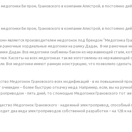
- медогонки Би пром, Грановского в компании Апистрой, в постоянно д
- медогонки Би пром, Грановского в компании Апистрой, в постоянно д
ом» является производителем медогонок под брендом "Медогонка Гран
 8-ми рамочные хордиальные медогонки на рамку Дадан, 8-ми рамочные м
амки Дадан. Все медогонки снабжены баком из нержавеющей стали, к
чки. Кассеты на всех медогонках также изготовлены из нержавеющей ст
и. Все медогонки имеют рамную конструкцию, что позволило сделать д
ство Медогонок Грановского всех модификаций - в их повышенной про
 очевиден – более быструю откачку меда. Например, если, вы на ручно
троприводом - пять дней, то с помощью Медогонки Грановского тот же
щество Медогонок Грановского - надежный электропривод, способный
одит два вида электроприводов собственной разработки – на 12В и на 