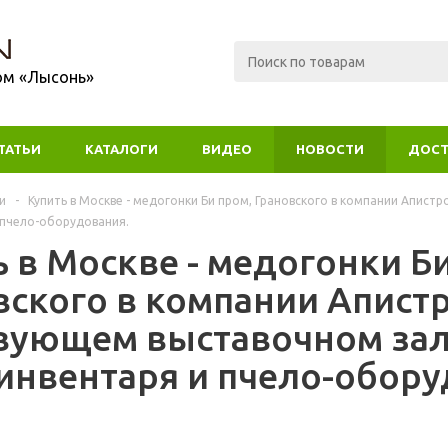
ом «Лысонь»
ТАТЬИ
КАТАЛОГИ
ВИДЕО
НОВОСТИ
ДОСТ
и
-
Купить в Москве - медогонки Би пром, Грановского в компании Апист
 пчело-оборудования.
ь в Москве - медогонки Б
вского в компании Апистр
вующем выставочном за
инвентаря и пчело-обору