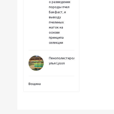
о разведении
породы пчел
Бакфаст, и
выводу
пчелиных
маток на
основе
принципа
селекции
Пенополистиролные
улья Lyson
Вощина