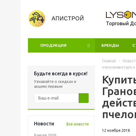
Торговый Д
ПРОДУКЦИЯ
БРЕНДЫ
УЦЕНКА
С
Главная
-
Новост
пчелоинвентаря и
Будьте всегда в курсе!
Купит
Узнавайте о скидках и
акциях первым
Грано
дейст
пчело
Новости
Все новости
12 ноября 2018
8 июля 2026