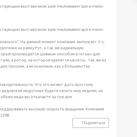
ействующем выставочном зале пчелоинвентаря и пчело-
ействующем выставочном зале пчелоинвентаря и пчело-
овского". На данный момент компания выпускает 2-х,
едогонки на рамку Рут, а так же радиальную
оторый производится шовным способом в «стык» для
али, а ротор, на котором крепятся кассеты, так же из
но плоским, а не конусным, как у большинства
изводительности. Что это может дать простому
й дедовской медогонке будете качать мед неделю, на
 объем меда вы откачаете за три дня.
 поддерживать высокую скорость вращения. Компания
220В.
Поделиться