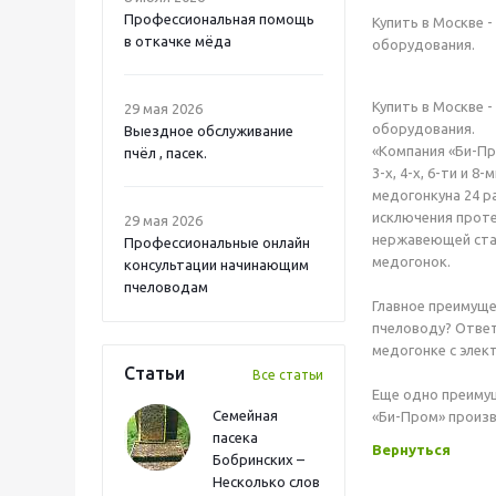
Профессиональная помощь
Купить в Москве 
в откачке мёда
оборудования.
Купить в Москве 
29 мая 2026
оборудования.
Выездное обслуживание
«Компания «Би-Пр
пчёл , пасек.
3-х, 4-х, 6-ти и
медогонкуна 24 р
исключения проте
29 мая 2026
нержавеющей стал
Профессиональные онлайн
медогонок.
консультации начинающим
пчеловодам
Главное преимуще
пчеловоду? Ответ
медогонке с элек
Статьи
Все статьи
Еще одно преиму
Семейная
«Би-Пром» произв
пасека
Вернуться
Бобринских –
Несколько слов