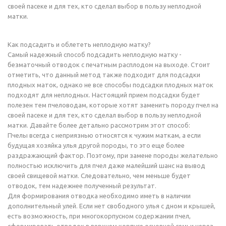
своей пасеке и для тех, кто сделал выбор в пользу неплодной
матки.
Как подсадить и облететь неплодную матку?
Самый надежный способ подсадить неплодную матку -
безматочный отводок с печатным расплодом на выходе. Стоит
отметить, что данный метод также подходит для подсадки
плодных маток, однако не все способы подсадки плодных маток
подходят для неплодных. Настоящий прием подсадки будет
полезен тем пчеловодам, которые хотят заменить породу пчел на
своей пасеке и для тех, кто сделал выбор в пользу неплодной
матки. Давайте более детально рассмотрим этот способ:
Пчелы всегда с неприязнью относятся к чужим маткам, а если
будущая хозяйка улья другой породы, то это еще более
раздражающий фактор. Поэтому, при замене породы желательно
полностью исключить для пчел даже малейший шанс на вывод
своей свищевой матки. Следовательно, чем меньше будет
отводок, тем надежнее полученный результат.
Для формирования отводка необходимо иметь в наличии
дополнительный улей. Если нет свободного улья с дном и крышей,
есть возможность, при многокорпусном содержании пчел,