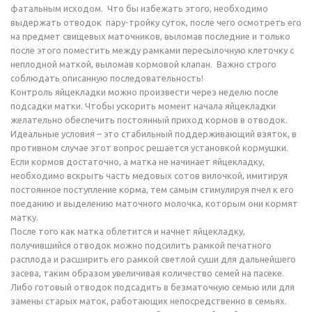
фатальным исходом. Что бы избежать этого, необходимо
выдержать отводок пару-тройку суток, после чего осмотреть его
на предмет свищевых маточников, выломав последние и только
после этого поместить между рамками пересылочную клеточку с
неплодной маткой, выломав кормовой клапан. Важно строго
соблюдать описанную последовательность!
Контроль яйцекладки можно произвести через неделю после
подсадки матки. Чтобы ускорить момент начала яйцекладки
желательно обеспечить постоянный приход кормов в отводок.
Идеальные условия – это стабильный поддерживающий взяток, в
противном случае этот вопрос решается установкой кормушки.
Если кормов достаточно, а матка не начинает яйцекладку,
необходимо вскрыть часть медовых сотов вилочкой, имитируя
постоянное поступление корма, тем самым стимулируя пчел к его
поеданию и выделению маточного молочка, которым они кормят
матку.
После того как матка облетится и начнет яйцекладку,
получившийся отводок можно подсилить рамкой печатного
расплода и расширить его рамкой светлой суши для дальнейшего
засева, таким образом увеличивая количество семей на пасеке.
Либо готовый отводок подсадить в безматочную семью или для
замены старых маток, работающих непосредственно в семьях.