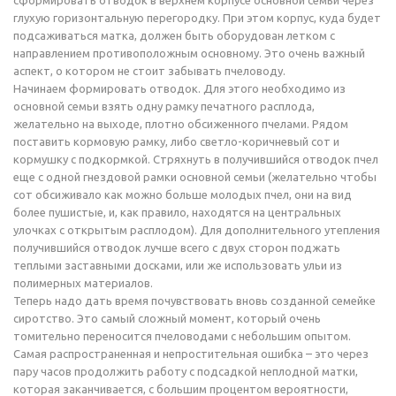
сформировать отводок в верхнем корпусе основной семьи через
глухую горизонтальную перегородку. При этом корпус, куда будет
подсаживаться матка, должен быть оборудован летком с
направлением противоположным основному. Это очень важный
аспект, о котором не стоит забывать пчеловоду.
Начинаем формировать отводок. Для этого необходимо из
основной семьи взять одну рамку печатного расплода,
желательно на выходе, плотно обсиженного пчелами. Рядом
поставить кормовую рамку, либо светло-коричневый сот и
кормушку с подкормкой. Стряхнуть в получившийся отводок пчел
еще с одной гнездовой рамки основной семьи (желательно чтобы
сот обсиживало как можно больше молодых пчел, они на вид
более пушистые, и, как правило, находятся на центральных
улочках с открытым расплодом). Для дополнительного утепления
получившийся отводок лучше всего с двух сторон поджать
теплыми заставными досками, или же использовать ульи из
полимерных материалов.
Теперь надо дать время почувствовать вновь созданной семейке
сиротство. Это самый сложный момент, который очень
томительно переносится пчеловодами с небольшим опытом.
Самая распространенная и непростительная ошибка – это через
пару часов продолжить работу с подсадкой неплодной матки,
которая заканчивается, с большим процентом вероятности,