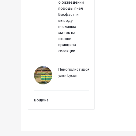
о разведении
породы пчел
Бакфаст, и
выводу
пчелиных
маток на
основе
принципа
селекции
Пенополистиролные
улья Lyson
Вощина