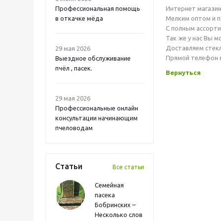
Профессиональная помощь
Интернет магазин
в откачке мёда
Мелким оптом и п
С полным ассорти
Так же у нас Вы 
Доставляем стекл
29 мая 2026
Прямой телефон 
Выездное обслуживание
пчёл , пасек.
Вернуться
29 мая 2026
Профессиональные онлайн
консультации начинающим
пчеловодам
Статьи
Все статьи
Семейная
пасека
Бобринских –
Несколько слов