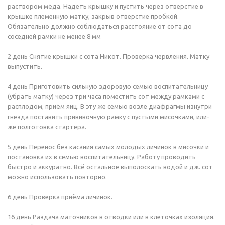
раствором мёда. Надеть крышку и пустить через отверстие в
крышке племенную матку, закрыв отверстие пробкой.
Обязательно должно соблюдаться расстояние от сота до
соседней рамки не менее 8 мм
2 день Снятие крышки с сота Никот. Проверка червления. Матку
выпустить.
4 день Приготовить сильную здоровую семью воспитательницу
(убрать матку) через три часа поместить сот между рамками с
расплодом, приём яиц. В эту же семью возле диафрагмы изнутри
гнезда поставить прививочную рамку с пустыми мисочками, или-
же полготовка стартера.
5 день Перенос без касания самых молодых личинок в мисочки и
постановка их в семью воспитательницу. Работу проводить
быстро и аккуратно. Всё остальное выполоскать водой и дж. сот
можно использовать повторно.
6 день Проверка приёма личинок.
16 день Раздача маточников в отводки или в клеточках изоляция.