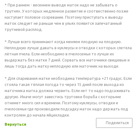
* При раннем - весеннем выводе маток надо не забывать о
трутнях. У которых медленное развитие и соотвественно позже
наступает половое созревание. Поэтому приступать к выводу
маток следует не раньше чем в ульях появится запечатанный
трутневой расплод.
* Лучше всего принимают когда меняем плодную на плодную.
Неплодную лучше давать в нуклеусы и отводки с которых слетела
лётная пчела. Если необходимо в пчелосемьи то лучше их
выдержать без матки 7 дней. Сорвать все маточники свищевые и
лишь тогда дать матку неплодную или маточник на выходе.
* Для спаривания матке необходима температура +21 градус. Если
стояла такая тёплая погода то через 15 дней после выхода из
маточника матка должна червить. Если нет то надо подсаживать
другую. Иначе могут завестись трутовки борьба с которыми
отнимет много сил и времени. Поэтому нуклеусы, отводки и
пчелосемьи где производили подсадку маток надо держать под
контролем до начала яйцекладки.
Поделиться
Вернуться