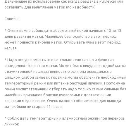
Дальнейшее их использование как всегда,раздача в нуклеусы или
оставлять для вылупления маток (по надобности)
Советы:
* Очень важно соблюдать абсолютный покой начиная с 10 по 13
день развития матки. Малейшее беспокойство в этот период
может привести к гибели маток. Открывать улей в этот период
нельзя.
* Надо всегда помнить что не только генотип, но и фенотип
определяют качество матки. Может быть никуда ни годной матка
с изумительной наследственностью если она выводилась в
слишком слабой семье которая не могла обеспечить необходимый
температурный режим или питание растущей личинки. Поэтому на
семьи воспитательницы отбирать надо только самые сильные без
малейших признаков болезни пчелосемьи с достаточными
запасами мёда и перги. Очень важно чтобы личинки для вывода
маток были не старше 12 часов.
* Соблюдать температурный и влажностный режим при переносе
личинок