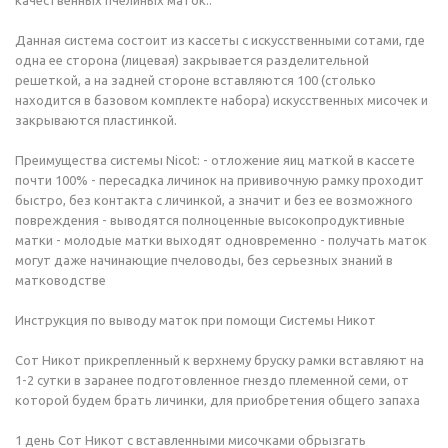
качественных пчелиных маток..
Данная система состоит из кассеты с искусственными сотами, где
одна ее сторона (лицевая) закрывается разделительной
решеткой, а на задней стороне вставляются 100 (столько
находится в базовом комплекте набора) искусственных мисочек и
закрываются пластинкой.
Преимущества системы Nicot: - отложение яиц маткой в кассете
почти 100% - пересадка личинок на прививочную рамку проходит
быстро, без контакта с личинкой, а значит и без ее возможного
повреждения - выводятся полноценные высокопродуктивные
матки - молодые матки выходят одновременно - получать маток
могут даже начинающие пчеловоды, без серьезных знаний в
матководстве
Инструкция по выводу маток при помощи Системы Никот
Сот Никот прикрепленный к верхнему бруску рамки вставляют на
1-2 сутки в заранее подготовленное гнездо племенной семи, от
которой будем брать личинки, для приобретения общего запаха
1 день Сот Никот c вставленными мисочками обрызгать