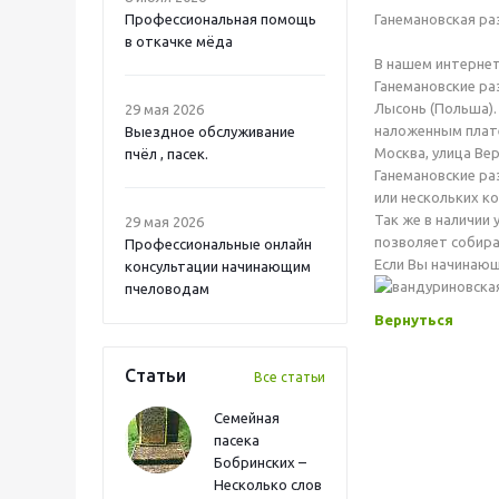
Профессиональная помощь
Ганемановская ра
в откачке мёда
В нашем интернет
Ганемановские ра
Лысонь (Польша).
29 мая 2026
наложенным плате
Выездное обслуживание
Москва, улица Вер
пчёл , пасек.
Ганемановские ра
или нескольких ко
Так же в наличии 
29 мая 2026
позволяет собира
Профессиональные онлайн
Если Вы начинающ
консультации начинающим
пчеловодам
Вернуться
Статьи
Все статьи
Семейная
пасека
Бобринских –
Несколько слов