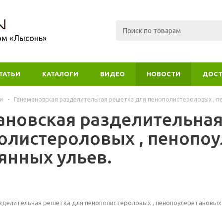
ом «Лысонь»
ТАТЬИ
КАТАЛОГИ
ВИДЕО
НОВОСТИ
ДОСТ
и
-
Ганемановская разделительная решетка для пенополистероловых , п
ановская разделительная
олистероловых , пенопоу
янных ульев.
зделительная решетка для пенополистероловых , пенопоулеретановых 