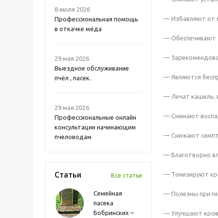
8 июля 2026
— Избавляют от м
Профессиональная помощь
в откачке мёда
— Обеспечивают 
— Зарекомендова
29 мая 2026
Выездное обслуживание
— Являются бесп
пчёл , пасек.
— Лечат кашель,
29 мая 2026
— Снимают воспал
Профессиональные онлайн
консультации начинающим
— Снижают симпт
пчеловодам
— Благотворно вл
Статьи
— Тонизируют кр
Все статьи
Семейная
— Полезны при ги
пасека
Бобринских –
— Улучшают кров