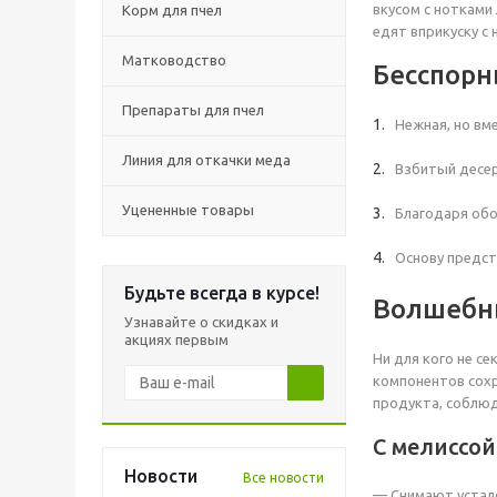
вкусом с нотками
Корм для пчел
едят вприкуску с
Матководство
Бесспорн
Препараты для пчел
Нежная, но вм
Линия для откачки меда
Взбитый десер
Уцененные товары
Благодаря обо
Основу предст
Будьте всегда в курсе!
Волшебны
Узнавайте о скидках и
акциях первым
Ни для кого не с
компонентов сохр
продукта, соблю
С мелиссой
Новости
Все новости
— Снимают устало