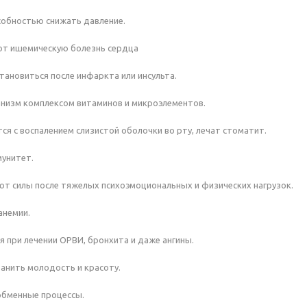
обностью снижать давление.
т ишемическую болезнь сердца
ановиться после инфаркта или инсульта.
низм комплексом витаминов и микроэлементов.
я с воспалением слизистой оболочки во рту, лечат стоматит.
унитет.
т силы после тяжелых психоэмоциональных и физических нагрузок.
анемии.
 при лечении ОРВИ, бронхита и даже ангины.
анить молодость и красоту.
бменные процессы.