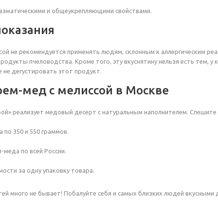
азматическими и общеукрепляющими свойствами.
оказания
сой не рекомендуется применять людям, склонным к аллергическим реа
продукты пчеловодства. Кроме того, эту вкуснятину нельзя есть тем, 
е не дегустировать этот продукт.
рем-мед с мелиссой в Москве
ой» реализует медовый десерт с натуральным наполнителем. Спешите з
 по 350 и 550 граммов.
-меда по всей России.
мости за одну упаковку товара.
ей много не бывает! Побалуйте себя и самых близких людей вкусными