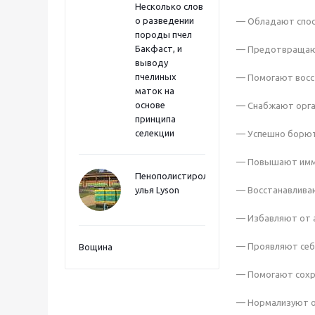
Несколько слов
о разведении
— Обладают спос
породы пчел
Бакфаст, и
— Предотвращаю
выводу
пчелиных
— Помогают восст
маток на
основе
— Снабжают орга
принципа
селекции
— Успешно борютс
— Повышают имм
Пенополистиролные
улья Lyson
— Восстанавливаю
— Избавляют от 
— Проявляют себя
Вощина
— Помогают сохр
— Нормализуют о