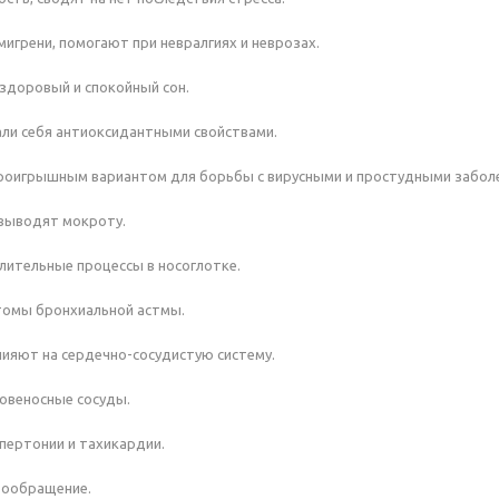
игрени, помогают при невралгиях и неврозах.
здоровый и спокойный сон.
ли себя антиоксидантными свойствами.
роигрышным вариантом для борьбы с вирусными и простудными забол
 выводят мокроту.
ительные процессы в носоглотке.
омы бронхиальной астмы.
ияют на сердечно-сосудистую систему.
овеносные сосуды.
пертонии и тахикардии.
ообращение.