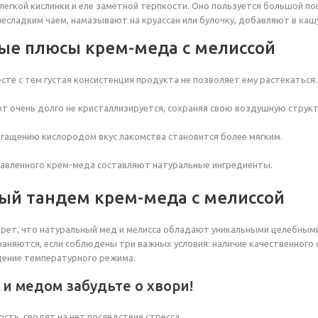
 легкой кислинки и еле заметной терпкости. Оно пользуется большой п
 несладким чаем, намазывают на круассан или булочку, добавляют в каш
ые плюсы крем-меда с мелиссой
есте с тем густая консистенция продукта не позволяет ему растекаться.
т очень долго не кристаллизируется, сохраняя свою воздушную структ
гащению кислородом вкус лакомства становится более мягким.
авленного крем-меда составляют натуральные ингредиенты.
й тандем крем-меда с мелиссой
екрет, что натуральный мед и мелисса обладают уникальными целебны
аняются, если соблюдены три важных условия: наличие качественного 
дение температурного режима.
 и медом забудьте о хвори!
сть, сводят на нет последствия стресса.