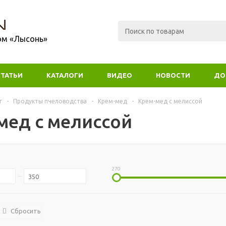
ом «Лысонь»
СТАТЬИ
КАТАЛОГИ
ВИДЕО
НОВОСТИ
ДО
г
-
Продукты пчеловодства
-
Крем-мед
-
Крем-мед с мелиссой
мед с мелиссой
270
Сбросить