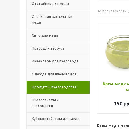
Отстойник для меда
По популярности
Столы для распечатки
меда
Сито для меда
Пресс для забруса
Инвентарь для пчеловода
Одежда для пчеловодов
Крем-мед с 
Продукты пчеловодства
м
Пчелопакеты и
350
ру
пчеломатки
Кубоконтейнеры для меда
Крем-мед с мел