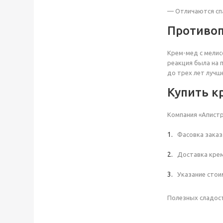
— Отличаются сп
Противоп
Крем-мед с мелис
реакция была на 
до трех лет лучш
Купить к
Компания «Апистр
Фасовка заказа
Доставка крем
Указание стои
Полезных сладост