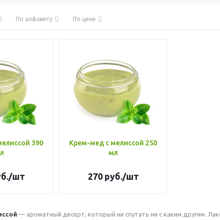
По алфавиту
По цене
мелиссой 390
Крем-мед с мелиссой 250
л
мл
б.
/шт
270
руб.
/шт
иссой
— ароматный десерт, который ни спутать ни с каким другим. Л