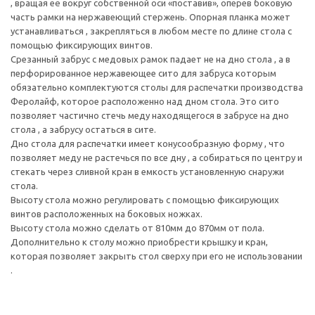
, вращая её вокруг собственной оси «поставив», оперев боковую
часть рамки на нержавеющий стержень. Опорная планка может
устанавливаться , закрепляться в любом месте по длине стола с
помощью фиксирующих винтов.
Срезанный забрус с медовых рамок падает не на дно стола , а в
перфорированное нержавеющее сито для забруса которым
обязательно комплектуются столы для распечатки производства
Феролайф, которое расположенно над дном стола. Это сито
позволяет частично стечь меду находящегося в забрусе на дно
стола , а забрусу остаться в сите.
Дно стола для распечатки имеет конусообразную форму , что
позволяет меду не растечься по все дну , а собираться по центру и
стекать через сливной кран в емкость установленную снаружи
стола.
Высоту стола можно регулировать с помощью фиксирующих
винтов расположенных на боковых ножках.
Высоту стола можно сделать от 810мм до 870мм от пола.
Дополнительно к столу можно приобрести крышку и кран,
которая позволяет закрыть стол сверху при его не использовании
.