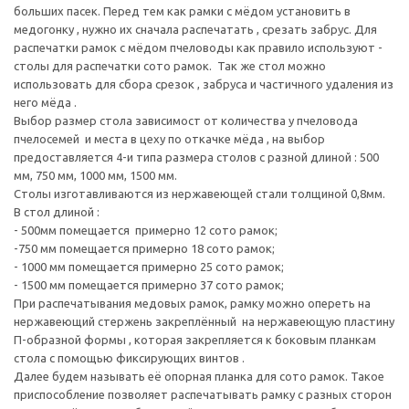
больших пасек. Перед тем как рамки с мёдом установить в
медогонку , нужно их сначала распечатать , срезать забрус. Для
распечатки рамок с мёдом пчеловоды как правило используют -
столы для распечатки сото рамок. Так же стол можно
использовать для сбора срезок , забруса и частичного удаления из
него мёда .
Выбор размер стола зависимост от количества у пчеловода
пчелосемей и места в цеху по откачке мёда , на выбор
предоставляется 4-и типа размера столов с разной длиной : 500
мм, 750 мм, 1000 мм, 1500 мм.
Столы изготавливаются из нержавеющей стали толщиной 0,8мм.
В стол длиной :
- 500мм помещается примерно 12 сото рамок;
-750 мм помещается примерно 18 сото рамок;
- 1000 мм помещается примерно 25 сото рамок;
- 1500 мм помещается примерно 37 сото рамок;
При распечатывания медовых рамок, рамку можно опереть на
нержавеющий стержень закреплённый на нержавеющую пластину
П-образной формы , которая закрепляется к боковым планкам
стола с помощью фиксирующих винтов .
Далее будем называть её опорная планка для сото рамок. Такое
приспособление позволяет распечатывать рамку с разных сторон