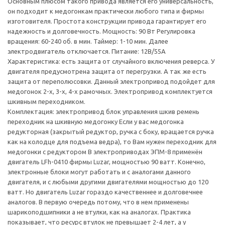
Основным плюсом такого привода является его универсальность,
он подходит к медогонкам практически любого типа и фирмы
изготовителя. Простота конструкции привода гарантирует его
надежность и долговечность. Мощность: 90 Вт Регулировка
вращения: 60-240 об. в мин. Таймер: 1-10 мин. Далее
электродвигатель отключается. Питание: 12В/55А
Характеристика: есть защита от случайного включения реверса. У
двигателя предусмотрена защита от перегрузки. А так же есть
защита от переполюсовки. Данный электропривод подойдет для
медогонок 2-х, 3-х, 4-х рамочных. Электропривод комплектуется
шкивным переходником.
Комплектация: электропривод блок управления шкив ремень
переходник на шкивную медогонку Если у вас медогонка
редукторная (закрытый редуктор, ручка с боку, вращается ручка
как на колодце для подъема ведра), то Вам нужен переходник для
медогонки с редуктором В электроприводах ЭПМ-8 применён
двигатель LFh-0410 фирмы Luzar, мощностью 90 ватт. Конечно,
электронные блоки могут работать и с аналогами данного
двигателя, и с любыми другими двигателями мощностью до 120
ватт. Но двигатель Luzar гораздо качественнее и долговечнее
аналогов. В первую очередь потому, что в нем применены
шарикоподшипники а не втулки, как на аналогах. Практика
показывает, что ресурс втулок не превышает 2-4 лет, а у