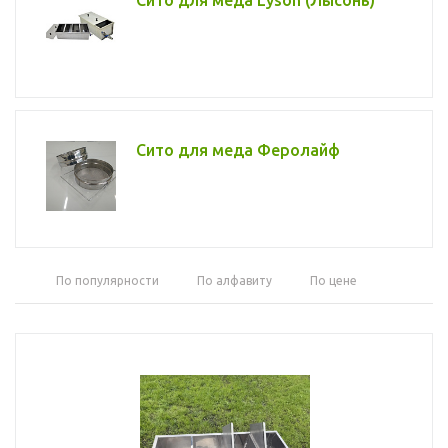
Сито для меда Lyson (Лысонь)
Сито для меда Феролайф
По популярности
По алфавиту
По цене