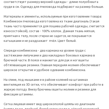
соответствует размеру верхней одежды - длине полуобхвата
груди в см. Одежду для пчеловода подбирают на размер больше.
Материалы и элементы, используемые при изготовлении товара:
Комбинезон пчеловода изготовлена из ткани диагональ (такая
ткань часто применяется для пошива рабочей одежды, считается
износостойкой), состав - 100% хлопок. Данная ткань мягкая,
приятная к телу, после стирки не садится, не покрывается
катышками и не раздражает пчёл. Цвет белый.
Спереди комбинезона - два кармана на уровне груди с
застёжками-липучками и два накладных боковых кармана в
брючной части. В поясе и манжетах для рук и ног вшиты
обтягивающие резинки. Главная передняя молния обеспечивает
широкое открытие и удобное одевание комбинезона.
На спине, под мышками и в районе коленей на штанинах
вентиляция из 3D сетки, что обеспечивает комфорт при работе в
жаркую погоду. Внизу брючины вшиты молнии и резинки для
фиксации штанины.
Сетка лицевая имеет вид широкополой шляпы из диагонали
(шляпа ткань двойная), белой сетки сзади и чёрной москитной